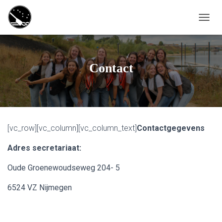
T
O
G
G
L
Contact
E
N
A
V
I
G
[vc_row][vc_column][vc_column_text]
Contactgegevens
A
T
Adres secretariaat:
I
O
N
Oude Groenewoudseweg 204- 5
6524 VZ Nijmegen