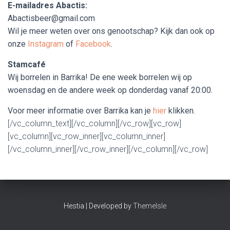
E-mailadres Abactis:
Abactisbeer@gmail.com
Wil je meer weten over ons genootschap? Kijk dan ook op
onze
Instagram
of
Facebook
.
Stamcafé
Wij borrelen in Barrika! De ene week borrelen wij op
woensdag en de andere week op donderdag vanaf 20:00.
Voor meer informatie over Barrika kan je
hier
klikken.
[/vc_column_text][/vc_column][/vc_row][vc_row]
[vc_column][vc_row_inner][vc_column_inner]
[/vc_column_inner][/vc_row_inner][/vc_column][/vc_row]
Hestia | Developed by
ThemeIsle